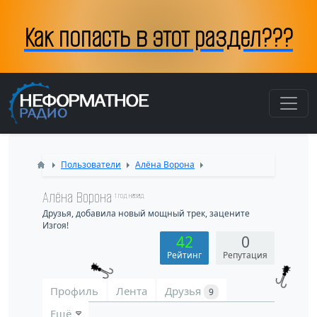
Как попасть в этот раздел???
Пользователи
Алёна Ворона
Алёна Ворона
1 год назад
Друзья, добавила новый мощный трек, зацените
Изгоя!
42
0
Рейтинг
Репутация
Профиль
Лента
Друзья
9
Ещё