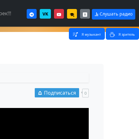
ек!!!
VK
Слушать радио
Я музыкант
Я зритель
Подписаться
0