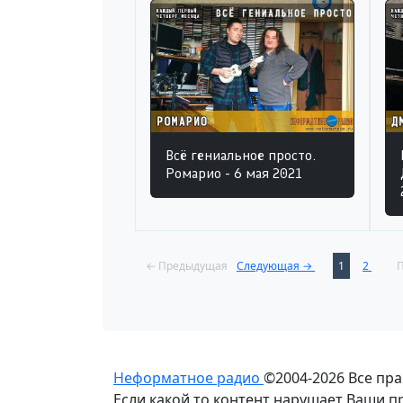
Всё гениальное просто.
Ромарио - 6 мая 2021
← Предыдущая
Следующая →
1
2
П
Неформатное радио
©2004-2026
Все пр
Если какой то контент нарушает Ваши 