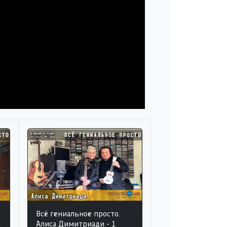
Всё гениальное просто.
я
Алиса Димитриади - 1