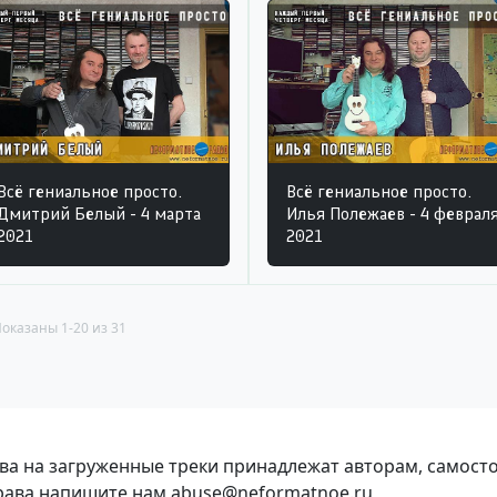
Всё гениальное просто.
Всё гениальное просто.
Дмитрий Белый - 4 марта
Илья Полежаев - 4 феврал
2021
2021
оказаны 1-20 из 31
ава на загруженные треки принадлежат авторам, самост
права напишите нам abuse@neformatnoe.ru