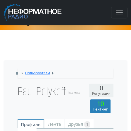
Как попасть в этот раздел???
Пользователи
Paul Polykoff
0
1 год назад
Репутация
10
Рейтинг
Лента
Друзья
Профиль
1