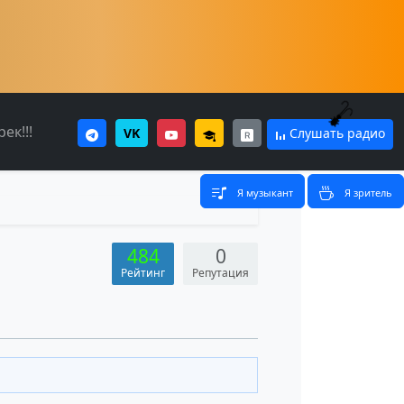
ек!!!
VK
Слушать радио
Я музыкант
Я зритель
484
0
Рейтинг
Репутация