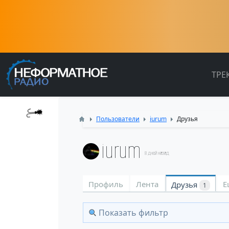
ТРЕ
Пользователи
iurum
Друзья
iurum
8 дней назад
Профиль
Лента
Е
Друзья
1
Показать фильтр