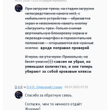
30.01.2026
13:25
(отредактировано)
При загрузке трека, на стадии загрузки
непосредственно самого мп3, с
мобильного устройства — обрезается
экран и невозможно нажать кнопку
«Загрузить трек. Только снимая
вертикальную блокировку экрана и
переводя смартфон в горизонтальное
положение — открываются все нужные
кнопки.
вроде поправил проверяй
И мухи, ох ути мухи. Прикольно, но
бесят ужасно)))
совсем не убрал, но
уменьшил количество, и они теперь
убирают за собой кровавые кляксы
D-V-R
→
D-V-R - Одинокий старик
09.07.2025
07:55
Спасибо за обратную связь.
Согласен, чем то немного отдаёт
Жуками)