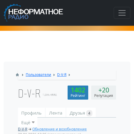
Как попасть в этот раздел???
Пользователи
D-V-R
D-V-R
1402
+20
1 день назад
Рейтинг
Репутация
Профиль
Лента
Друзья
4
Ещё
D-V-R
→
Обновление и возобновление