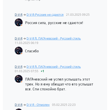
D-V-R
→
D-V-R-Русские не сдаются
21.03.2025
09:25
Россия сила, русские не сдаются!
D-V-R
→
D-V-R ft. ПАГАчевский - Русский стиль
11.03.2025
06:19
Спасибо
D-V-R
→
D-V-R ft. ПАГАчевский - Русский стиль
01.03.2025
07:55
+1
ПАГАчевский не успел услышать этот
трек. Но я ему обещал что его услышат
все. Спи спокойно брат.
D-V-R
→
D-V-R - Отмолен
05.02.2025
22:23