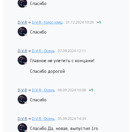
Спасибо
D-V-R
→
D-V-R - Голос улиц
01.12.2024
10:26
+1
Спасибо
D-V-R
→
D-V-R - Осень
07.09.2024
12:11
Главное не улететь с концами!
Спасибо дорогой
D-V-R
→
D-V-R - Осень
06.09.2024
10:08
+1
Спасибо
D-V-R
→
D-V-R - Осень
05.09.2024
14:34
Спасибо.Да, новая, выпустил 1го