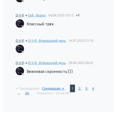
D-V-R
→
Ex8 - Ворон
04.08.2023
10:12
+1
Классный трек
D-V-R
→
D-V-R - Вчерашний день
14.07.2023
21:10
D-V-R
→
D-V-R - Вчерашний день
29.06.2023
06:01
Вежливая скромность)))
← Предыдущая
Следующая →
1
2
3
4
...
24
Показаны 1-20 из 465