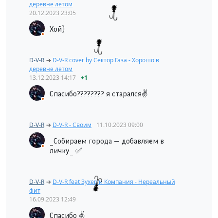
деревне летом
20.12.2023
23:05
Хой)
D-V-R
→
D-V-R cover by Сектор Газа - Хорошо в
деревне летом
13.12.2023
14:17
+1
Спасибо???????? я старался✌
D-V-R
→
D-V-R - Своим
11.10.2023
09:00
_Собираем города — добавляем в
личку_ ✅
D-V-R
→
D-V-R feat Зухер и Компания - Нереальный
фит
16.09.2023
12:49
Спасибо ✌