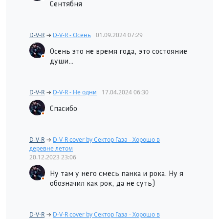
Сентябня
D-V-R
→
D-V-R - Осень
01.09.2024
07:29
Осень это не время года, это состояние
души…
D-V-R
→
D-V-R - Не одни
17.04.2024
06:30
Спасибо
D-V-R
→
D-V-R cover by Сектор Газа - Хорошо в
деревне летом
20.12.2023
23:06
Ну там у него смесь панка и рока. Ну я
обозначил как рок, да не суть)
D-V-R
→
D-V-R cover by Сектор Газа - Хорошо в