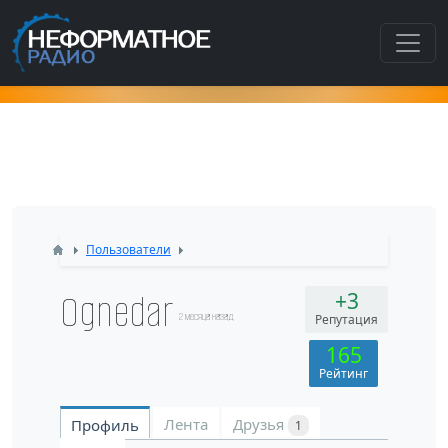
Как попасть в этот раздел???
Пользователи
Ognedar
+3
2 месяца назад
Репутация
165
Рейтинг
Лента
Друзья
Профиль
1