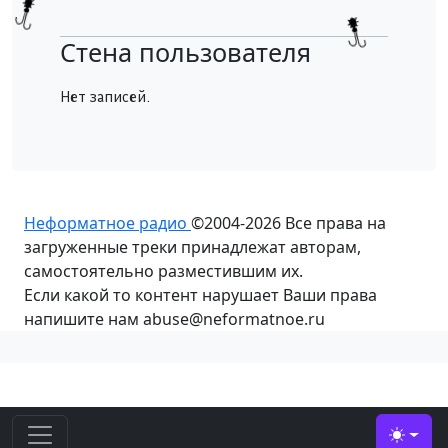
Стена пользователя
Нет записей.
Неформатное радио
©2004-2026
Все права на
загруженные треки принадлежат авторам,
самостоятельно разместившим их.
Если какой то контент нарушает Ваши права
напишите нам abuse@neformatnoe.ru
Toggle