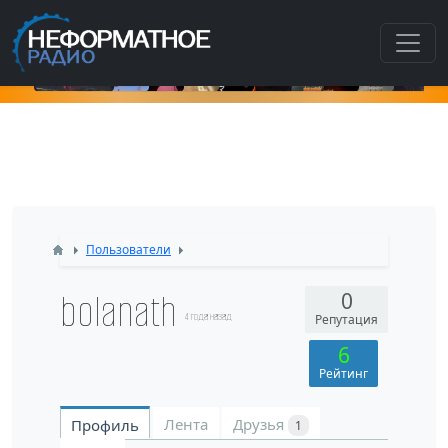
К
Пользователи
bolanath
0
4 года назад
Репутация
6
Рейтинг
Лента
Друзья
Профиль
1