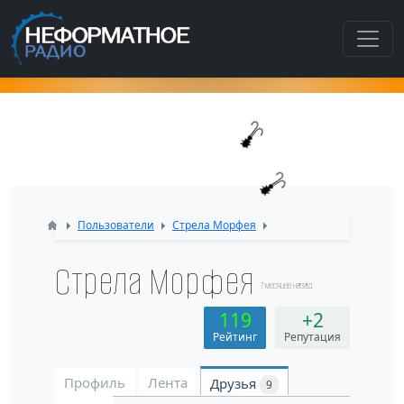
Как попасть в этот раздел???
Пользователи
Стрела Морфея
Стрела Морфея
7 месяцев назад
119
+2
Рейтинг
Репутация
Профиль
Лента
Друзья
9