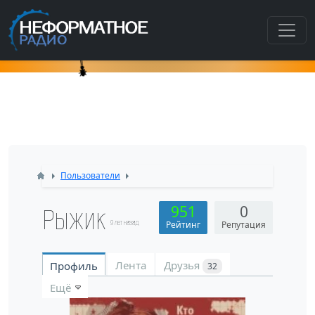
Как попасть в этот раздел???
Пользователи
Рыжик
951
0
9 лет назад
Рейтинг
Репутация
Лента
Друзья
Профиль
32
Ещё