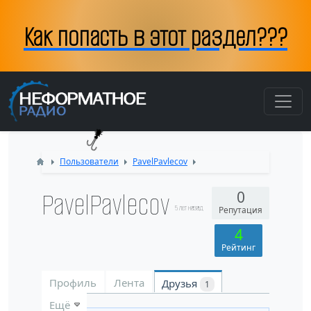
Как попасть в этот раздел???
Пользователи
PavelPavlecov
PavelPavlecov
0
5 лет назад
Репутация
4
Рейтинг
Профиль
Лента
Друзья
1
Ещё