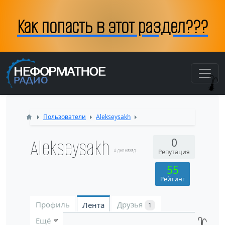
Как попасть в этот раздел???
Пользователи
Alekseysakh
Alekseysakh
0
4 дня назад
Репутация
55
Рейтинг
Профиль
Друзья
Лента
1
Ещё