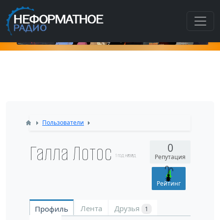
Ка
Пользователи
Галла Лотос
0
1 год назад
Репутация
4
Рейтинг
Лента
Друзья
Профиль
1