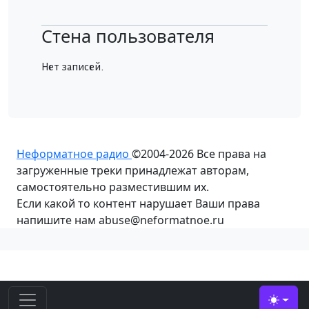
Стена пользователя
Нет записей.
Неформатное радио
©2004-2026
Все права на
загруженные треки принадлежат авторам,
самостоятельно разместившим их.
Если какой то контент нарушает Ваши права
напишите нам abuse@neformatnoe.ru
Toggle