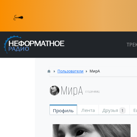
ТРЕ
Пользователи
МирА
МирА
4 года назад
Лента
Друзья
Е
Профиль
1