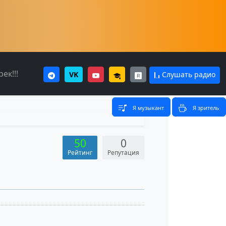
ек!!!
VK
Слушать радио
Я музыкант
Я зритель
50
0
Рейтинг
Репутация