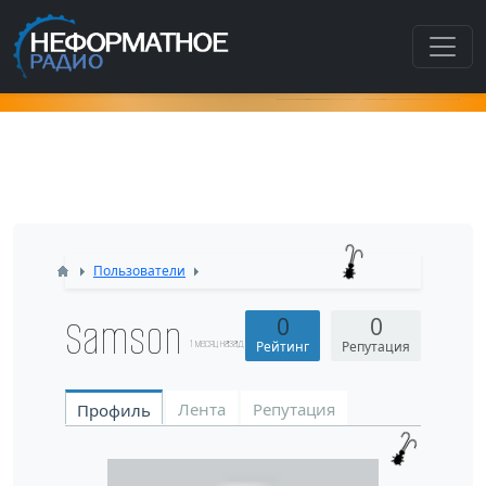
Как попасть в этот раздел???
Пользователи
Samson
0
0
1 месяц назад
Рейтинг
Репутация
Лента
Репутация
Профиль