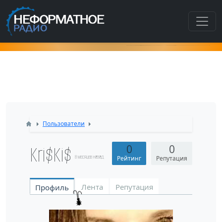
Как попасть в этот раздел???
Пользователи
Kri$Ki$
0
0
8 месяцев назад
Рейтинг
Репутация
Лента
Репутация
Профиль