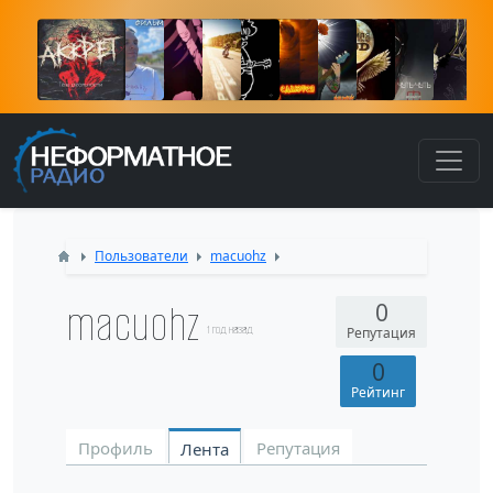
К
Пользователи
macuohz
macuohz
0
1 год назад
Репутация
0
Рейтинг
Профиль
Репутация
Лента