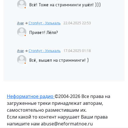
Всё! Тоже на стримминги ушёл! )))
Ачи
→
СтопАут - Уэлькаль
22.04.2025
22:53
Привет! Лëля?
Ачи
→
СтопАут - Уэлькаль
17.04.2025
01:18
Всë, вышел на стримминги! )
Неформатное радио
©2004-2026
Все права на
загруженные треки принадлежат авторам,
самостоятельно разместившим их.
Если какой то контент нарушает Ваши права
напишите нам abuse@neformatnoe.ru