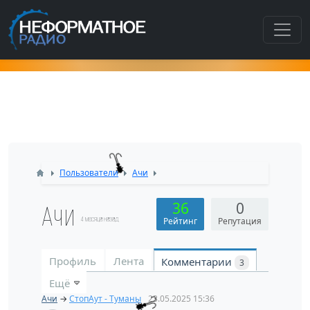
Как попасть в этот раздел???
Пользователи
Ачи
Ачи
36
0
4 месяца назад
Рейтинг
Репутация
Профиль
Лента
Комментарии
3
Ещё
Ачи
→
СтопАут - Туманы
23.05.2025
15:36