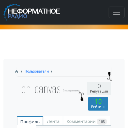
Как попасть в этот раздел???
Пользователи
lion-canvas
0
9 месяцев назад
Репутация
10
Рейтинг
Лента
Комментарии
Профиль
163