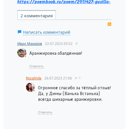
https://poembook.ru/poem/2911427-gusilla-
2 комментария
RSS
Написать комментарий
Иван Макаров
22.07.2023
05:52
#
Аранжировка обалденная!
Ответить
Rozalinda
26.07.2023
21:06
#
↑
Огромное спасибо за тёплый отзыв!
Да, у Димы (Ванька Встанька)
всегда шикарные аранжировки.
Ответить