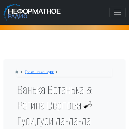
Как попасть в этот раздел???
Треки на конкурс
Ванька Встанька &
Регина Серпова -
Гуси,гуси ла-ла-ла