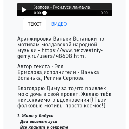
ька & Регина Серпова - Гуси,гуси ла-ла-ла
0:00
0:00
Ванька Встанька & Регина Серпова -
ТЕКСТ
ВИДЕО
Play /
Гуси,гуси ла-ла-ла
Аранжировка Ваньки Встаньки по
мотивам молдавской народной
музыки - https://www.neizvestniy-
geniy.ru/users/48608.html
Автор текста - Эля
Ермолова,исполнители - Ванька
pause
Встанька, Регина Серпова
Благодарю Диму за то,что привлек
мою дочь в свой проект. Желаю тебе
неиссякаемого вдохновения!) Твои
фолковые мотивы просто космос!)
1. Жили у бабуси
Два веселых гуся
Все хранят в секрете