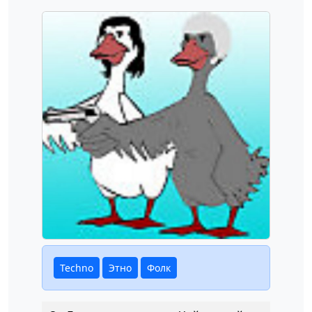
Techno
Этно
Фолк