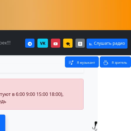
ек!!!
VK
Слушать радио
Я музыкант
Я зритель
т в 6:00 9:00 15:00 18:00),
едь