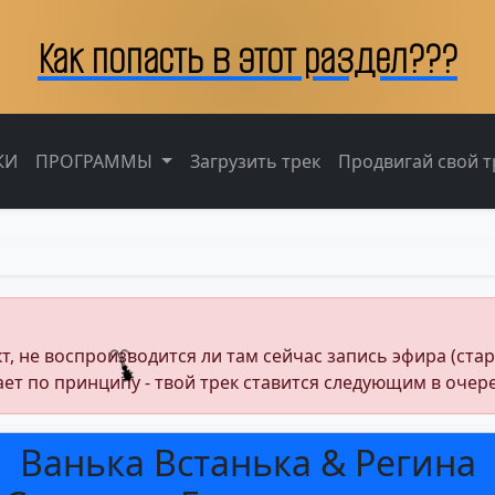
Как попасть в этот раздел???
КИ
ПРОГРАММЫ
Загрузить трек
Продвигай свой тр
 не воспроизводится ли там сейчас запись эфира (стартую
ает по принципу - твой трек ставится следующим в очер
Ванька Встанька & Регина