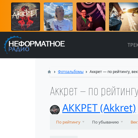
ТРЕ
Фотоальбомы
Аккрет — по рейтингу, ве
Аккрет — по рейтинг
АККРЕТ (Akkret)
По рейтингу
По убыванию
Век