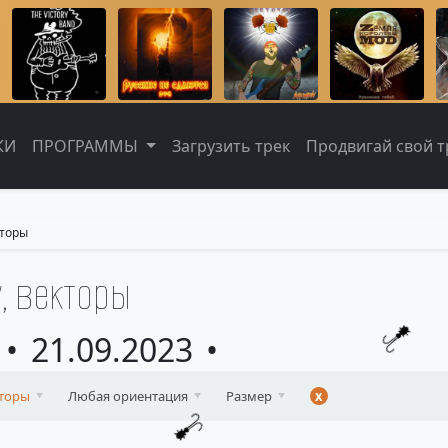
КИ
ПРОГРАММЫ
Загрузить трек
Продвигай свой тр
кторы
у, векторы
21.09.2023
торы
Любая ориентация
Размер
x