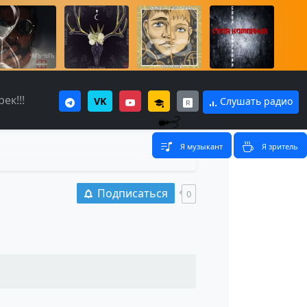
ек!!!
VK
Слушать радио
Я музыкант
Я зритель
Подписаться
0