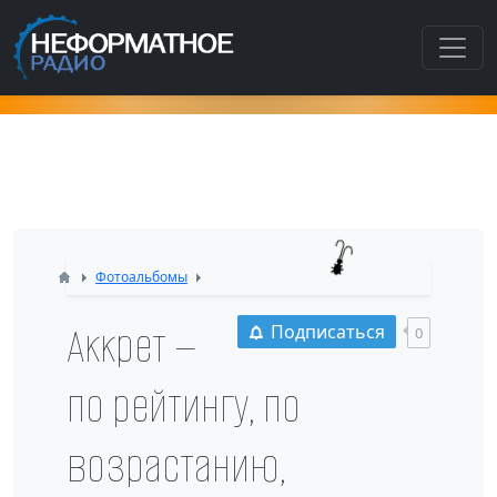
Как попасть в этот раздел???
Фотоальбомы
Аккрет —
Подписаться
0
по рейтингу, по
возрастанию,