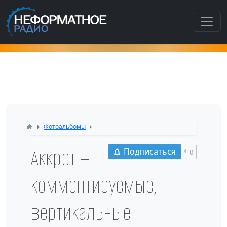
Как попасть в этот раздел???
Фотоальбомы
Аккрет —
Подписаться
0
комментируемые,
вертикальные