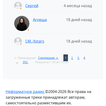
Сергей
4 месяца назад
Агнеша
18 дней назад
I.M.-Xstars
18 дней назад
← Предыдущая
Следующая →
1
2
3
4
...
352
Показаны 1-30 из 10533
Неформатное радио
©2004-2026
Все права на
загруженные треки принадлежат авторам,
самостоятельно разместившим их.