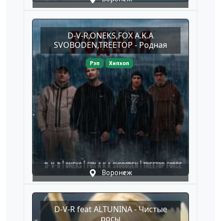
D-V-R,ONEKS,FOX A.K.A
SVOBODEN,TREETOP - Родная
Рэп
Хипхоп
Воронеж
D-V-R feat ALTUNINA - Чистые
росы