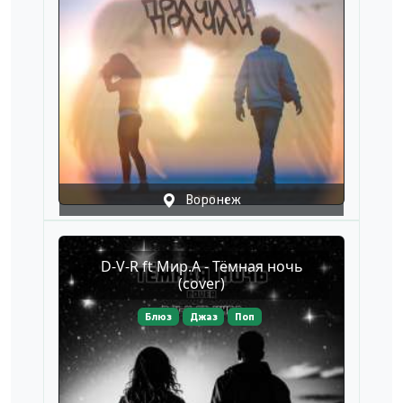
Воронеж
D-V-R ft Мир.А - Тёмная ночь
(cover)
Блюз
Джаз
Поп