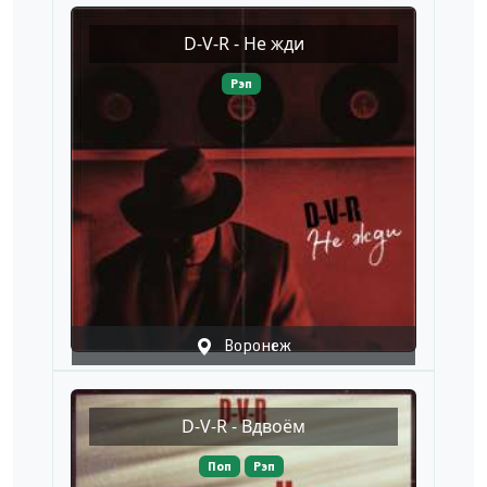
D-V-R - Не жди
Рэп
Воронеж
D-V-R - Вдвоём
Поп
Рэп