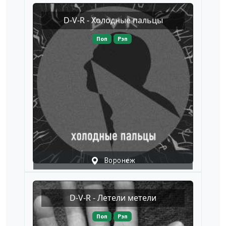
D-V-R - Холодные пальцы
Поп
Рэп
Воронеж
D-V-R - Летели метели
Поп
Рэп