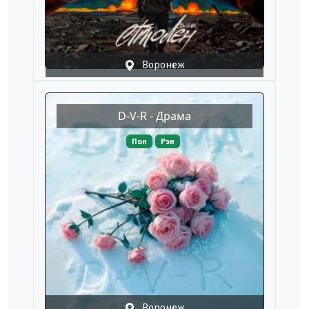
Воронеж
D-V-R - Драма
Поп
Рэп
Воронеж