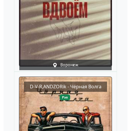
Воронеж
D-V-R,ANDZORik - Чёрная Волга
Рэп