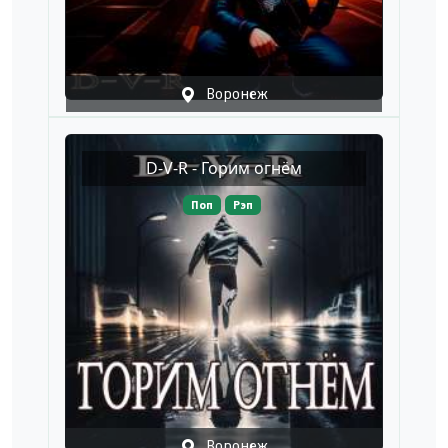
Воронеж
D-V-R - Горим огнём
Поп
Рэп
Воронеж