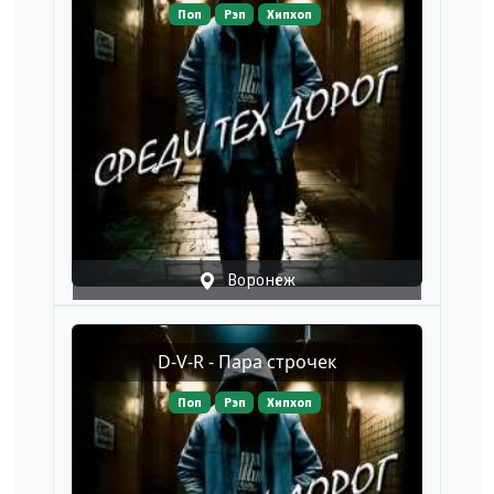
Поп
Рэп
Хипхоп
Воронеж
D-V-R - Пара строчек
Поп
Рэп
Хипхоп