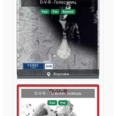
D-V-R - Голос улиц
Поп
Рэп
Хипхоп
Воронеж
D-V-R - Ты меня знаешь
Поп
Рэп