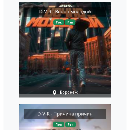
D-V-R - Вечно молодой
Рок
Рэп
Воронеж
D-V-R - Причина причин
Поп
Рэп