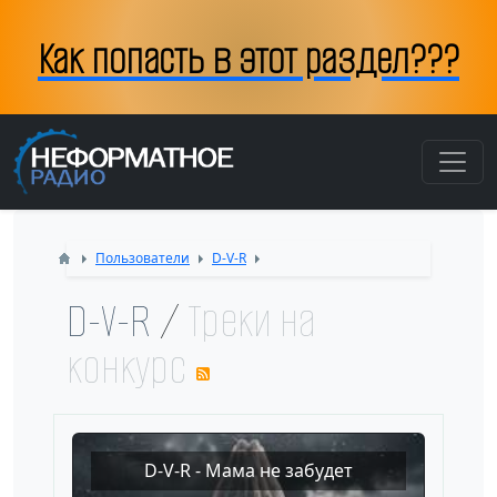
Как по
Пользователи
D-V-R
D-V-R
/
Треки на
конкурс
RSS
D-V-R - Мама не забудет