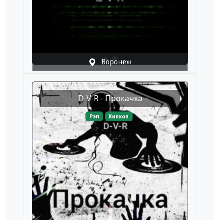
Воронеж
D-V-R - Прокачка
Рэп
Хипхоп