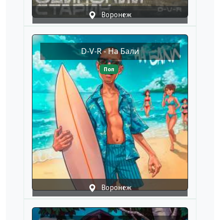
Воронеж
D-V-R - На Бали
Поп
Воронеж