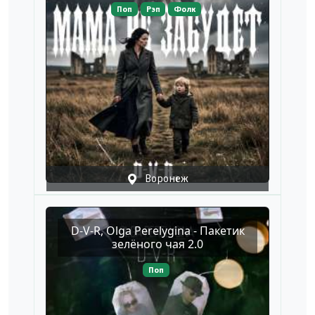
Поп
Рэп
Фолк
Воронеж
D-V-R, Olga Perelygina - Пакетик
зелёного чая 2.0
Поп