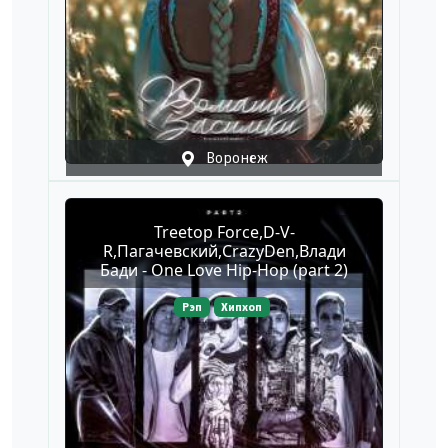
Воронеж
Treetop Force,D-V-
R,Пагачевский,CrazyDen,Влади
Бади - One Love Hip-Hop (part 2)
Рэп
Хипхоп