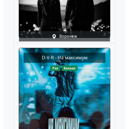
Воронеж
D-V-R - На максимум
Рэп
Хипхоп