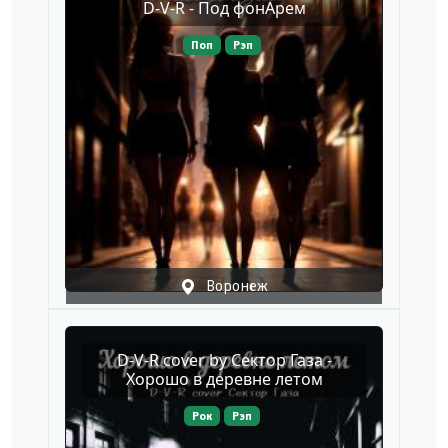
D-V-R - Под фонАрем
Поп
Рэп
Воронеж
D-V-R cover by Сектор Газа -
Хорошо в деревне летом
Рок
Рэп