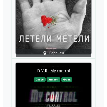
Воронеж
D-V-R - My control
Dance
Хипхоп
Фанк