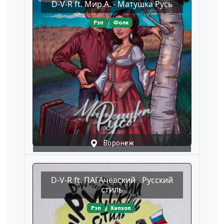
D-V-R ft. Мир.А. - Матушка Русь
Рэп
Фолк
Воронеж
D-V-R ft. ПАГАчевский - Русский
стиль
Рэп
Хипхоп