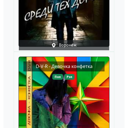
Воронеж
D-V-R - Девочка конфетка
Поп
Рэп