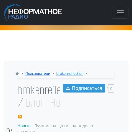
Как попасть в этот раздел???
Пользователи
brokenreflection
brokenreflection
Подписаться
0
/
Блог · Новые
RSS
Новые
Лучшие за сутки
за неделю
за месяц