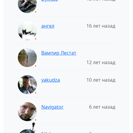
ангел
16 лет назад
Вампир Лестат
12 лет назад
yakudza
10 лет назад
Navigator
6 лет назад