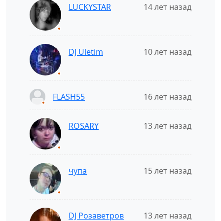
LUCKYSTAR
14 лет назад
DJ Uletim
10 лет назад
FLASH55
16 лет назад
ROSARY
13 лет назад
чупа
15 лет назад
DJ Розаветров
13 лет назад