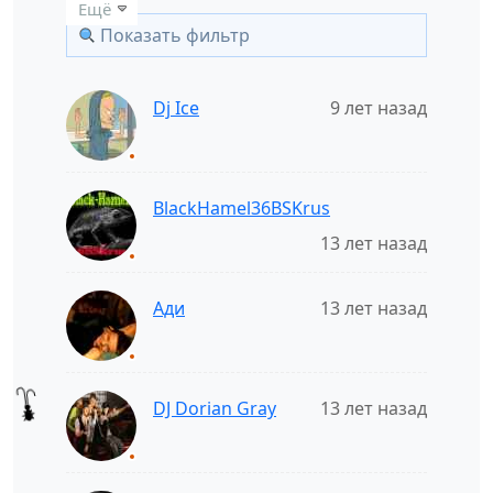
Ещё
Показать фильтр
Dj Ice
9 лет назад
BlackHamel36BSKrus
13 лет назад
Ади
13 лет назад
DJ Dorian Gray
13 лет назад