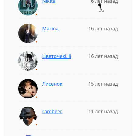
Nikita
6 лет назад
Marina
16 лет назад
ЦветочекLili
16 лет назад
Лисенок
15 лет назад
rambeer
11 лет назад