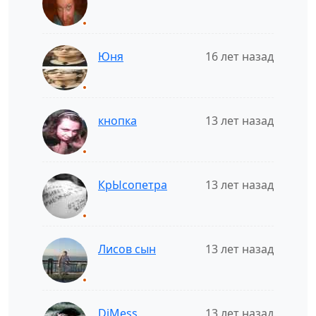
Юня
16 лет назад
кнопка
13 лет назад
КрЫсопетра
13 лет назад
Лисов сын
13 лет назад
DjMess
13 лет назад