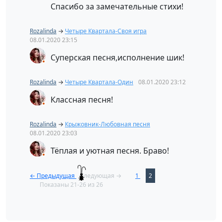
Спасибо за замечательные стихи!
Rozalinda
→
Четыре Квартала-Своя игра
08.01.2020
23:15
Суперская песня,исполнение шик!
Rozalinda
→
Четыре Квартала-Один
08.01.2020
23:12
Классная песня!
Rozalinda
→
Крыжовник-Любовная песня
08.01.2020
23:03
Тёплая и уютная песня. Браво!
← Предыдущая
Следующая →
1
2
Показаны 21-26 из 26