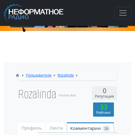
К
Пользователи
Rozalinda
Rozalinda
0
9 месяцев назад
Репутация
33
Рейтинг
Профиль
Лента
Комментарии
26