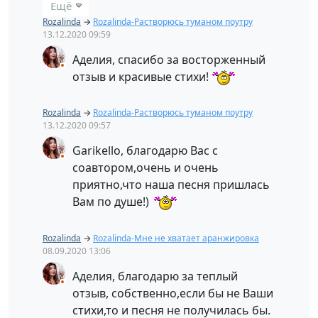
Ещё
Rozalinda
→
Rozalinda-Растворюсь туманом поутру
13.12.2020
09:59
Аделия, спасибо за восторженный
отзыв и красивые стихи!
Rozalinda
→
Rozalinda-Растворюсь туманом поутру
13.12.2020
09:57
Garikello, благодарю Вас с
соавтором,очень и очень
приятно,что наша песня пришлась
Вам по душе!)
Rozalinda
→
Rozalinda-Мне не хватает аранжировка
08.09.2020
13:06
Аделия, благодарю за теплый
отзыв, собственно,если бы не Ваши
стихи,то и песня не получилась бы.