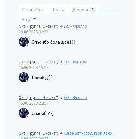
Профиль
Лента
Друзья
2
Ещё
Okti. (Группа "Эксэйт")
→
Ex8 - Фролло
26.06.2023
01:31
Спасибо большое))))
Okti. (Группа "Эксэйт")
→
Ex8 - Русалка
16.06.2023
15:17
Пасиб))))
Okti. (Группа "Эксэйт")
→
Ex8 - Фролло
15.06.2023
23:59
Спасибо>)
Okti. (Группа "Эксэйт")
→
Kurbanoff - Гори, гори ясно
14.06.2023
20:28