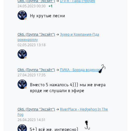
Okti. (Группа "Эксэйт")
→
D-V-R - Пара строчек
24.05.2023
00:30
+1
Ну крутые песни
Okti. (Группа "Эксэйт")
→
Зухер и Компания-Пда
рокенроллу
02.05.2023
13:18
Okti. (Группа "Эксэйт")
→
ПИКА - Борода водяного
27.04.2023
17:35
Вместо 5 нажалось 4))) мы же вчера
вроде не слушали в эфире
Okti. (Группа "Эксэйт")
→
RiverPlace - Hedgehog In The
Fog
26.04.2023
14:31
5+) всё же, интересно)