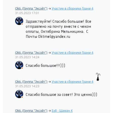
Okti. (Группа "Эксэйт")
→
Участие в сборнике Грани 4
31.05.2023
17:01
Здравствуйте! Спасибо большое! Все
отправлено на почту вместе с чеком
оплаты, Октябрина Мельницина. С
Почты Oktmel@yandex.ru
Okti. (Группа "Эксэйт")
→
Участие в сборнике Грани 4
31.05.2023
14:24
Спасибо большое!!!)))
Okti. (Группа "Эксэйт")
→
Участие в сборнике Грани 4
31.05.2023
14:23
Спасибо большое за совет! Это ценно)))
Okti. (Группа "Эксэйт")
→
Ex8 - Шаман К