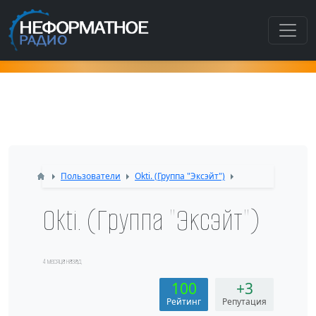
Как попасть в этот раздел???
Пользователи
Okti. (Группа "Эксэйт")
Okti. (Группа "Эксэйт")
4 месяца назад
100
+3
Рейтинг
Репутация