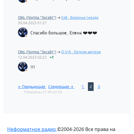
Okti. (Группа "Эксэйт")
→
Ex8 - Воронье гнездо
20.04.2023
01:27
Спасибо большое, Елена ❤️❤️❤️
Okti. (Группа "Эксэйт")
→
D-V-R - Летели метели
12.04.2023
02:22
+1
!!!
← Предыдущая
Следующая →
1
2
3
Показаны 21-40 из 50
Неформатное радио
©2004-2026
Все права на