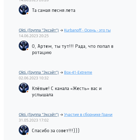
Та самая песня лета
Okti. (Группа "Эксэйт")
→
Kurbanoff - Осень - это ты
14.06.2023
20:25
О, Артем, ты тут!!! Рада, что попал в
ротацию
Okti. (Группа "Эксэйт")
→
Box-41-Extreme
02.06.2023
10:32
Клёвые! С канала «Жесть» вас и
услышала
Okti. (Группа "Эксэйт")
→
Участие в сборнике Грани
31.05.2023
17:02
Спасибо за совет!!!)))