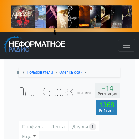
К
Пользователи
Олег Кьюсак
Олег Кьюсак
+14
1 месяц назад
Репутация
1368
Рейтинг
Профиль
Лента
Друзья
1
Ещё