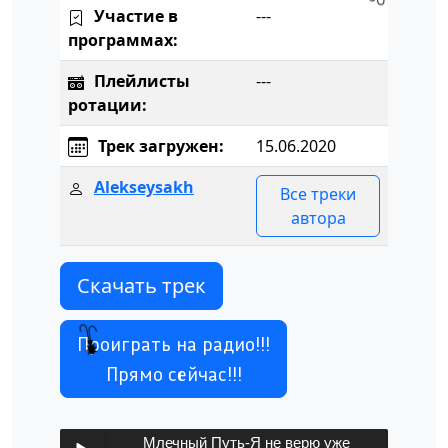
Участие в
---
программах:
Плейлисты
---
ротации:
Трек загружен:
15.06.2020
Alekseysakh
Все треки
автора
Скачать трек
Проиграть на радио!!!
Прямо сейчас!!!
Млечный Путь-Я не верю уже