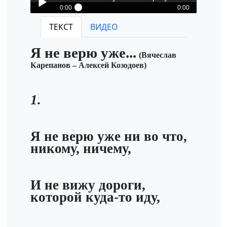
0:00
0:00
Млечный Путь-Я не верю уже
ТЕКСТ
ВИДЕО
Play /
Я не верю уже...
(Вячеслав
Карепанов – Алексей Козодоев)
1.
pause
Я не верю уже ни во что,
никому, ничему,
И не вижу дороги,
которой куда-то иду,