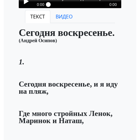
0:00
0:00
Млечный Путь-Сегодня воскресенье
ТЕКСТ
ВИДЕО
Play /
Сегодня воскресенье.
(Андрей Осипов)
1.
pause
Сегодня воскресенье, и я иду
на пляж,
Где много стройных Ленок,
Маринок и Наташ,