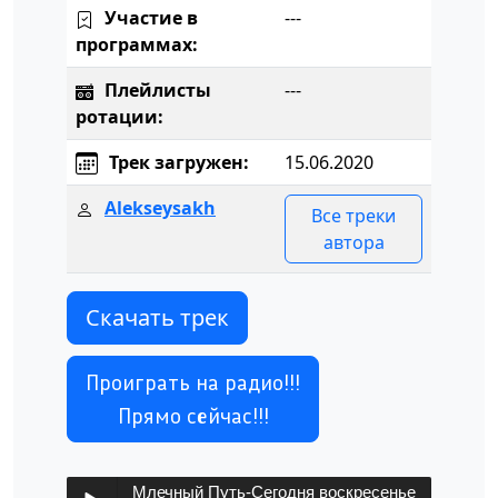
Участие в
---
программах:
Плейлисты
---
ротации:
Трек загружен:
15.06.2020
Alekseysakh
Все треки
автора
Скачать трек
Проиграть на радио!!!
Прямо сейчас!!!
Млечный Путь-Сегодня воскресенье