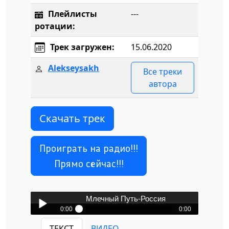
Плейлисты
---
ротации:
Трек загружен:
15.06.2020
Alekseysakh
Все треки
автора
Скачать трек
Проиграть на радио!!!
Прямо сейчас!!!
Млечный Путь-Россия
0:00
0:00
Млечный Путь-Россия
ТЕКСТ
ВИДЕО