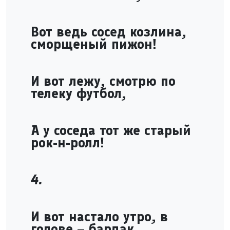
Вот ведь сосед козлина,
сморщеный пижон!
И вот лежу, смотрю по
телеку футбол,
А у соседа тот же старый
рок-н-ролл!
4.
И вот настало утро, в
голове – бардак,