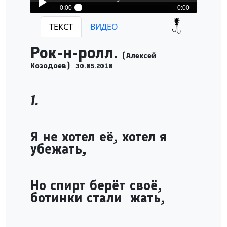
0:00
0:00
Млечный Путь-Rock-N-Roll
ТЕКСТ
ВИДЕО
Play /
Рок-н-ролл.
(Алексей
Козодоев)
30.05.2010
1.
pause
Я не хотел её, хотел я
убежать,
Но спирт берёт своё,
ботинки стали жать,