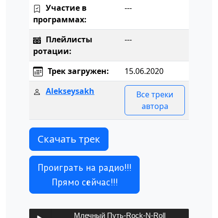
Участие в
---
программах:
Плейлисты
---
ротации:
Трек загружен:
15.06.2020
Alekseysakh
Все треки
автора
Скачать трек
Проиграть на радио!!!
Прямо сейчас!!!
Млечный Путь-Rock-N-Roll