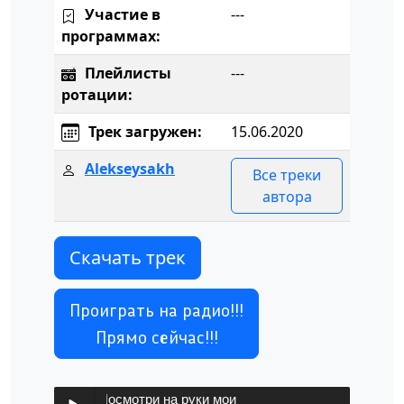
Участие в
---
программах:
Плейлисты
---
ротации:
Трек загружен:
15.06.2020
Alekseysakh
Все треки
автора
Скачать трек
Проиграть на радио!!!
Прямо сейчас!!!
ечный Путь-Посмотри на руки мои