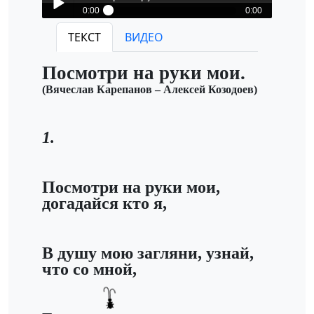
0:00
0:00
Млечный Путь-Посмотри на руки мои
ТЕКСТ
ВИДЕО
Play /
Посмотри на руки мои.
(Вячеслав Карепанов – Алексей Козодоев)
1.
pause
Посмотри на руки мои,
догадайся кто я,
В душу мою загляни, узнай,
что со мной,