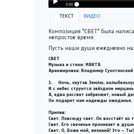
0:00
MARTA - СВЕТ
ТЕКСТ
ВИДЕО
Play /
Композиция "СВЕТ" была написан
непростое время.
Пусть наши души ежедневно нап
СВЕТ
Музыка и стихи:
MARTA
pause
Аранжировка: Владимир Сухотинский
1.
Ночь, окутав Землю, колыбельн
И с небес струится звёздное мерцан
А, едва рассвет забрезжит, новый де
Он подарит нам надежды ожиданье.
Припев:
Свет. Повсюду свет. Он восстаёт из 
Свет. Его свеченье проникает в душ
Свет. О, Боже мой, великий! Это – Ты!