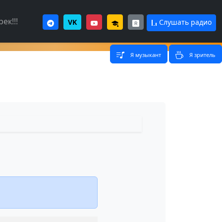
ек!!!
VK
Слушать радио
Я музыкант
Я зритель