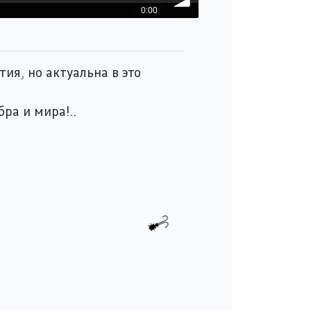
0:00
volume
ия, но актуальна в это
ра и мира!..