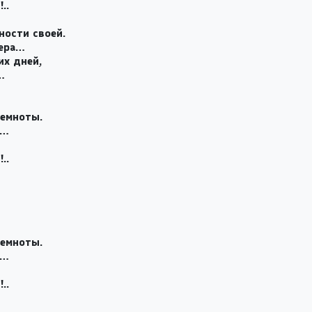
..
ности своей.
вера…
их дней,
…
темноты.
и…
..
темноты.
и…
..