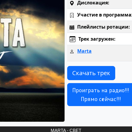
Дислокация:
Участие в программа
Плейлисты ротации:
Трек загружен:
Marta
Скачать трек
Проиграть на радио!!!
Прямо сейчас!!!
MARTA - СВЕТ