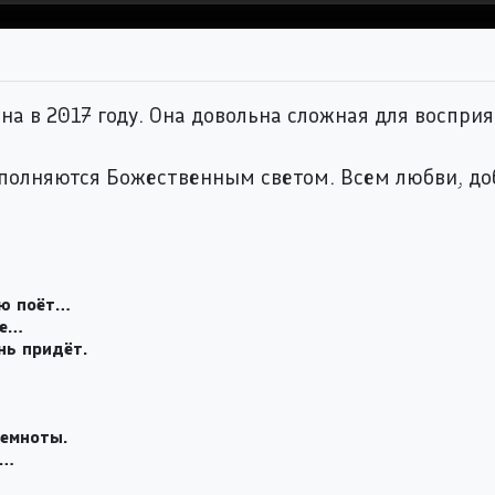
а в 2017 году. Она довольна сложная для восприят
олняются Божественным светом. Всем любви, доб
ую поёт…
ье…
нь придёт.
темноты.
и…