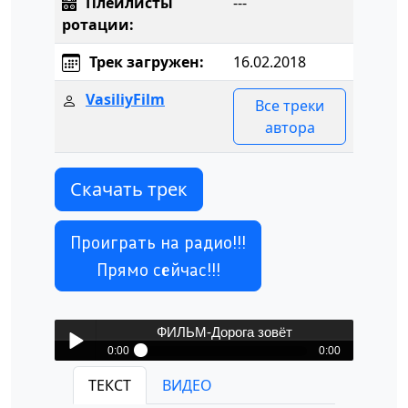
Плейлисты
---
ротации:
Трек загружен:
16.02.2018
VasiliyFilm
Все треки
автора
Скачать трек
Проиграть на радио!!!
Прямо сейчас!!!
ФИЛЬМ-Дорога зовёт
0:00
0:00
ФИЛЬМ-Дорога зовёт
ТЕКСТ
ВИДЕО
Play /