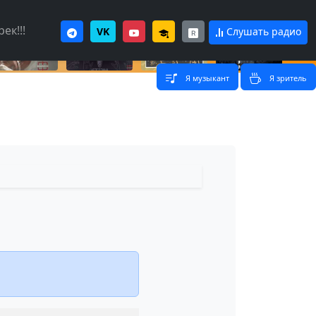
ек!!!
VK
Слушать радио
Я музыкант
Я зритель