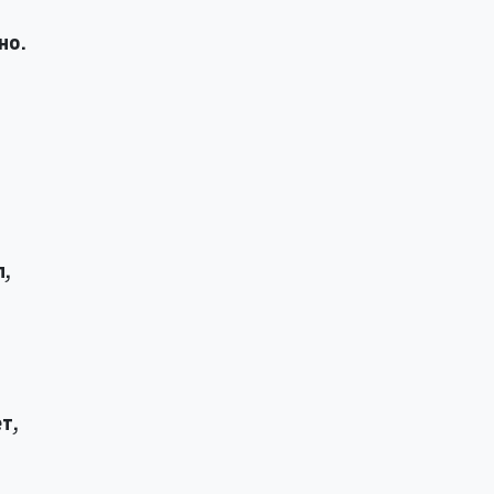
но.
л,
т,