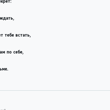
екрет:
 ждать,
т тебе встать,
ам по себе,
ьме.