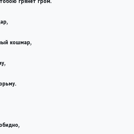
 тобою грянет гром.
ар,
ный кошмар,
у,
юрьму.
 обидно,