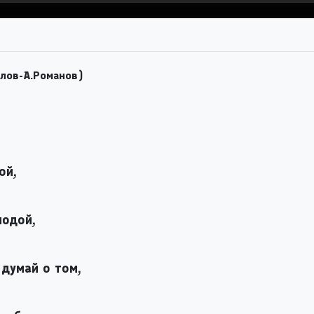
алов-А.Романов)
ой,
лодой,
думай о том,