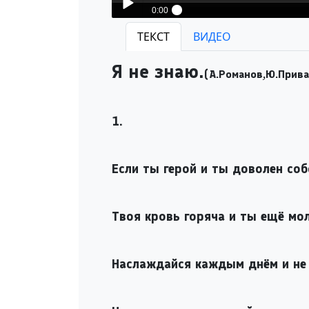
0:00
Excess-Я не знаю
ТЕКСТ
ВИДЕО
Play /
Я не знаю.
(А.Романов,Ю.Прив
1.
pause
Если ты герой и ты доволен соб
Твоя кровь горяча и ты ещё мо
Наслаждайся каждым днём и не 