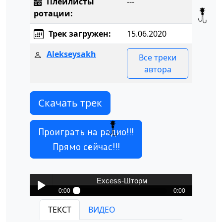
Плейлисты
---
ротации:
Трек загружен:
15.06.2020
Alekseysakh
Все треки
автора
Скачать трек
Проиграть на радио!!!
Прямо сейчас!!!
Excess-Шторм
0:00
0:00
Excess-Шторм
ТЕКСТ
ВИДЕО
Play /