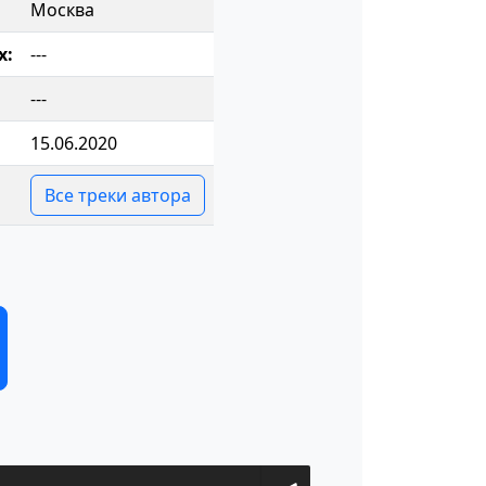
Москва
х:
---
---
15.06.2020
Все треки автора