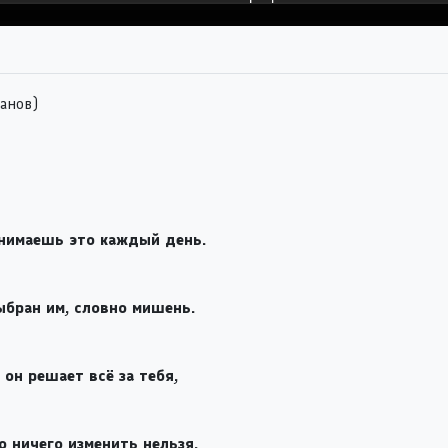
анов)
онимаешь это каждый день.
ыбран им, словно мишень.
он решает всё за тебя,
о ничего изменить нельзя.