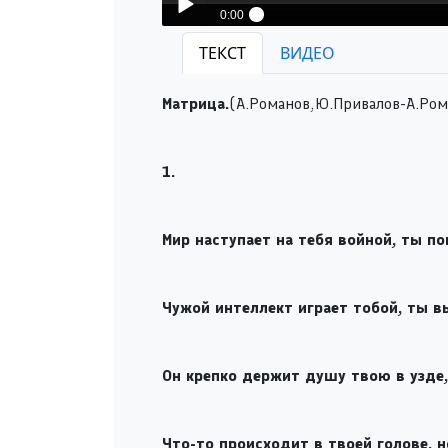
0:00
Excess-Матрица
ТЕКСТ
ВИДЕО
Play /
Матрица.
(А.Романов,Ю.Привалов-А.Ром
1.
pause
Мир наступает на тебя войной, ты п
Чужой интеллект играет тобой, ты в
Он крепко держит душу твою в узде, 
Что-то происходит в твоей голове, н