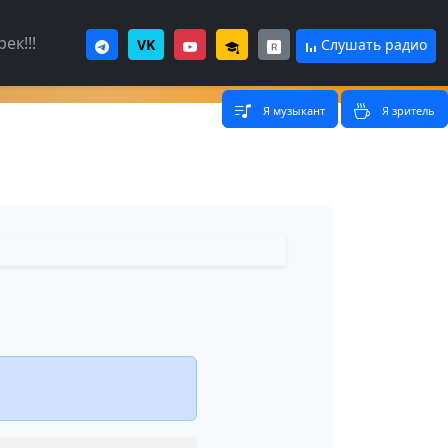
ек!!!
VK
Слушать радио
Я музыкант
Я зритель