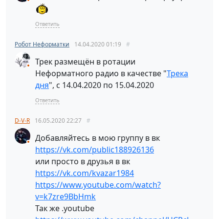
Ответить
Робот Неформатки
14.04.2020
01:19
#
Трек размещён в ротации
Неформатного радио в качестве "
Трека
дня
", с 14.04.2020 по 15.04.2020
Ответить
D-V-R
16.05.2020
22:27
#
Добавляйтесь в мою группу в вк
https://vk.com/public188926136
или просто в друзья в вк
https://vk.com/kvazar1984
https://www.youtube.com/watch?
v=k7zre9BbHmk
Так же .youtube