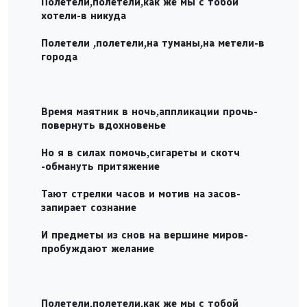
Полетели,полетели,как же мы с тобой
хотели-в никуда
Полетели ,полетели,на туманы,на метели-в
города
Время маятник в ночь,аппликации прочь-
повернуть вдохновенье
Но я в силах помочь,сигареты и скотч
-обмануть притяжение
Тают стрелки часов и мотив на засов-
запирает сознание
И предметы из снов на вершине миров-
пробуждают желание
Полетели,полетели,как же мы с тобой