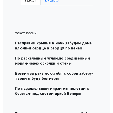
ТЕКСТ
ВИДЕО
Play /
текст песни :
pause
Расправим крылья в ночи,забудем дома
ключи-и сердце к сердцу по венам
По раскаленным углям,по средиземным
морям-через осколки и стены
Возьми за руку мою,тебя с собой заберу-
твоим я буду без меры
По параллельным мирам мы полетим к
берегам-под светом яркой Венеры