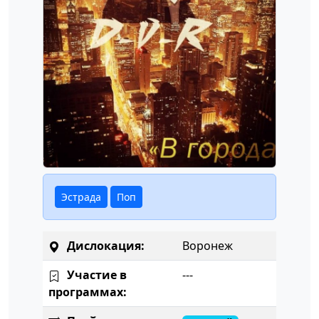
Эстрада
Поп
Дислокация:
Воронеж
Участие в
---
программах: