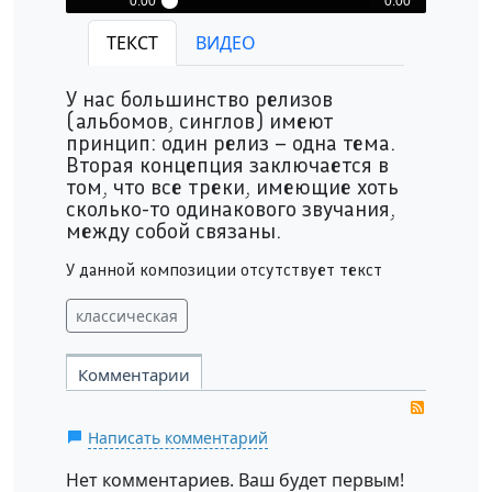
0:00
0:00
#brokenreflection - Он и она
ТЕКСТ
ВИДЕО
Play /
У нас большинство релизов
(альбомов, синглов) имеют
принцип: один релиз – одна тема.
Вторая концепция заключается в
том, что все треки, имеющие хоть
сколько-то одинакового звучания,
pause
между собой связаны.
У данной композиции отсутствует текст
классическая
Комментарии
RSS
Написать комментарий
Нет комментариев. Ваш будет первым!