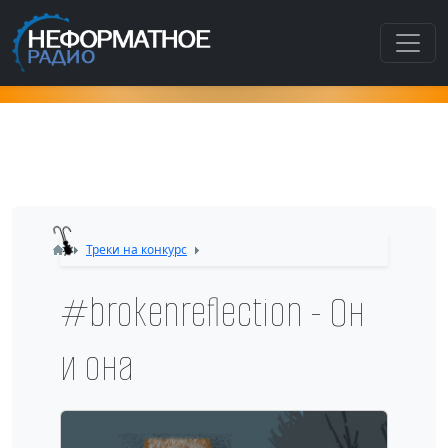
Как попасть в этот раздел???
Треки на конкурс
#brokenreflection - Он
и она