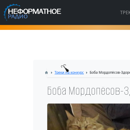
ТРЕ
Треки на конкурс
Боба Мордопёсов-Здор
Боба Мордопёсов-