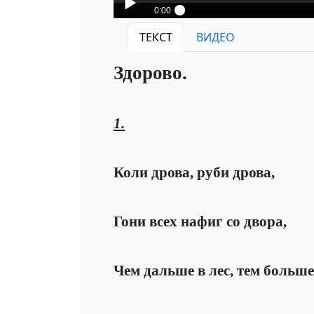
0:00
Боба Мордопёсов-Здорово
ТЕКСТ
ВИДЕО
Play /
Здорово.
1.
pause
Коли дрова, руби дрова,
Гони всех нафиг со двора,
Чем дальше в лес, тем больше