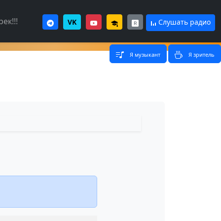
ек!!!
VK
Слушать радио
Я музыкант
Я зритель