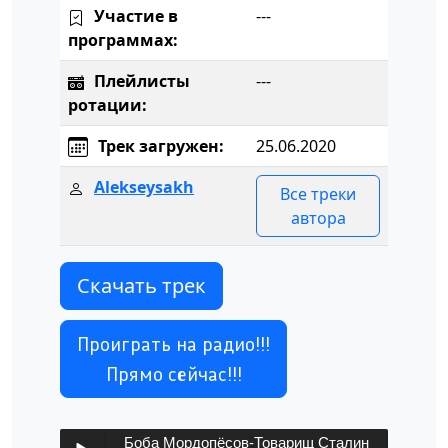
Участие в
---
программах:
Плейлисты
---
ротации:
Трек загружен:
25.06.2020
Alekseysakh
Все треки
автора
Скачать трек
Проиграть на радио!!!
Прямо сейчас!!!
Боба Мордопёсов-Товарищ Сталин