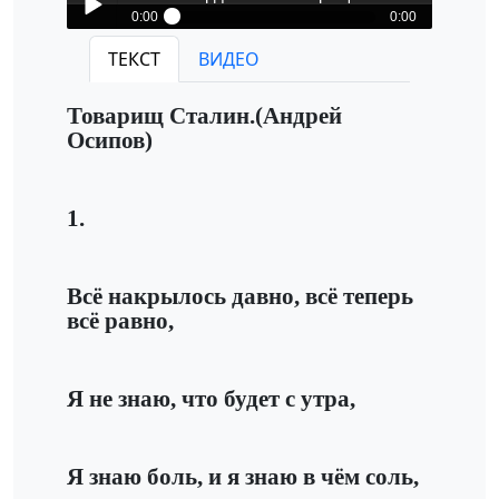
0:00
0:00
Боба Мордопёсов-Товарищ Сталин
ТЕКСТ
ВИДЕО
Play /
Товарищ Сталин.(Андрей
Осипов)
1.
pause
Всё накрылось давно, всё теперь
всё равно,
Я не знаю, что будет с утра,
Я знаю боль, и я знаю в чём соль,