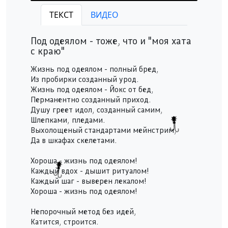
Behind the Wall - Под одеялом
ТЕКСТ
ВИДЕО
Play /
Под одеялом - тоже, что и "моя хата
с краю"
Жизнь под одеялом - полный бред,
Из пробирки созданный урод.
Жизнь под одеялом - Йокс от бед,
Перманентно созданный приход.
pause
Душу греет идол, созданный самим,
Шлепками, пледами.
Выхолощеный стандартами мейнстрим,
Да в шкафах скелетами.
Хороша - жизнь под одеялом!
Каждый вдох - дышит ритуалом!
Каждый шаг - выверен лекалом!
Хороша - жизнь под одеялом!
Непорочный метод без идей,
Катится, строится.