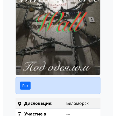
Рок
Дислокация:
Беломорск
Участие в
---