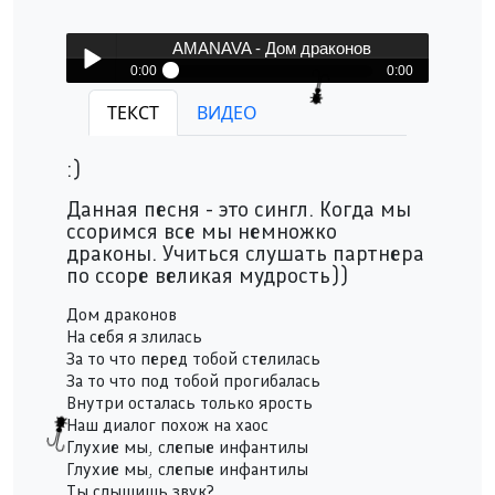
AMANAVA - Дом драконов
0:00
0:00
AMANAVA - Дом драконов
ТЕКСТ
ВИДЕО
Play /
:)
Данная песня - это сингл. Когда мы
ссоримся все мы немножко
драконы. Учиться слушать партнера
по ссоре великая мудрость))
pause
Дом драконов
На себя я злилась
За то что перед тобой стелилась
За то что под тобой прогибалась
Внутри осталась только ярость
Наш диалог похож на хаос
Глухие мы, слепые инфантилы
Глухие мы, слепые инфантилы
Ты слышишь звук?