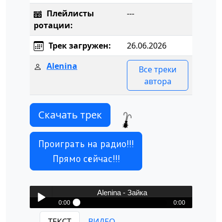
Плейлисты
---
ротации:
Трек загружен:
26.06.2026
Alenina
Все треки
автора
Скачать трек
Проиграть на радио!!!
Прямо сейчас!!!
Alenina - Зайка
0:00
0:00
Alenina - Зайка
ТЕКСТ
ВИДЕО