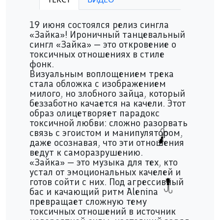
Play /
19 июня состоялся релиз сингла
«Зайка»! Ироничный танцевальный
сингл «Зайка» — это откровение о
токсичных отношениях в стиле
фонк.
Визуальным воплощением трека
pause
стала обложка с изображением
милого, но злобного зайца, который
беззаботно качается на качели. Этот
образ олицетворяет парадокс
токсичной любви: сложно разорвать
связь с эгоистом и манипулятором,
даже осознавая, что эти отношения
ведут к саморазрушению.
«Зайка» — это музыка для тех, кто
устал от эмоциональных качелей и
готов сойти с них. Под агрессивный
бас и качающий ритм Alenina
превращает сложную тему
токсичных отношений в источник