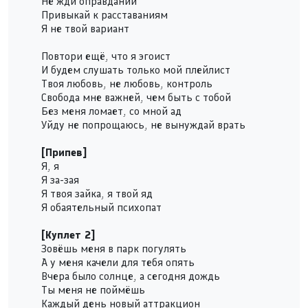
Не жди оправданий
Привыкай к расставаниям
Я не твой вариант
Повтори ещё, что я эгоист
И будем слушать только мой плейлист
Твоя любовь, не любовь, контроль
Свобода мне важней, чем быть с тобой
Без меня ломает, со мной ад
Уйду не попрощаюсь, не вынуждай врать
[Припев]
Я, я
Я за-зая
Я твоя зайка, я твой яд
Я обаятельный психопат
[Куплет 2]
Зовёшь меня в парк погулять
А у меня качели для тебя опять
Вчера было солнце, а сегодня дождь
Ты меня не поймёшь
Каждый день новый аттракцион