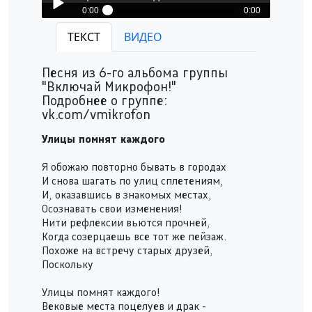
0:00
0:00
Включай Микрофон! - Улицы помнят каждого
ТЕКСТ
ВИДЕО
Play /
Песня из 6-го альбома группы
"Включай Микрофон!"
Подробнее о группе:
vk.com/vmikrofon
Улицы помнят каждого
pause
Я обожаю повторно бывать в городах
И снова шагать по улиц сплетениям,
И, оказавшись в знакомых местах,
Осознавать свои изменения!
Нити рефлексии вьются прочней,
Когда созерцаешь все тот же пейзаж.
Похоже на встречу старых друзей,
Поскольку
Улицы помнят каждого!
Вековые места поцелуев и драк -