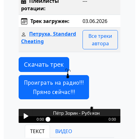
Плейлисты
---
ротации:
Трек загружен:
03.06.2026
Петруха, Standard
Все треки
Cheating
автора
Скачать трек
Проиграть на радио!!!
Прямо сейчас!!!
Пётр Зорин - Рубикон
0:00
0:00
Пётр Зорин - Рубикон
ТЕКСТ
ВИДЕО
Play /