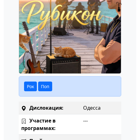
Рок
Поп
Дислокация:
Одесса
Участие в
---
программах: