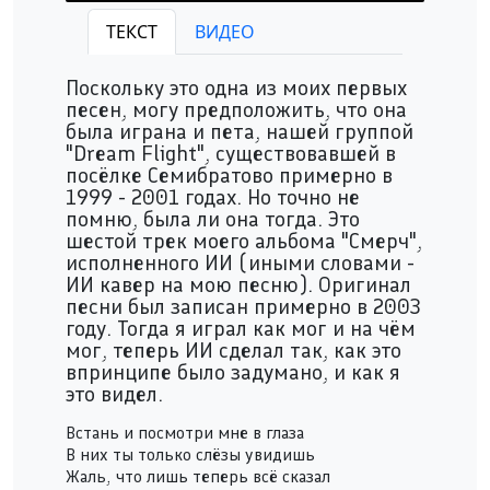
Леонид Голышкин - Не забыть никогда
ТЕКСТ
ВИДЕО
Play /
Поскольку это одна из моих первых
песен, могу предположить, что она
была играна и пета, нашей группой
"Dream Flight", существовавшей в
посёлке Семибратово примерно в
1999 - 2001 годах. Но точно не
pause
помню, была ли она тогда. Это
шестой трек моего альбома "Смерч",
исполненного ИИ (иными словами -
ИИ кавер на мою песню). Оригинал
песни был записан примерно в 2003
году. Тогда я играл как мог и на чём
мог, теперь ИИ сделал так, как это
впринципе было задумано, и как я
это видел.
Встань и посмотри мне в глаза
В них ты только слёзы увидишь
Жаль, что лишь теперь всё сказал