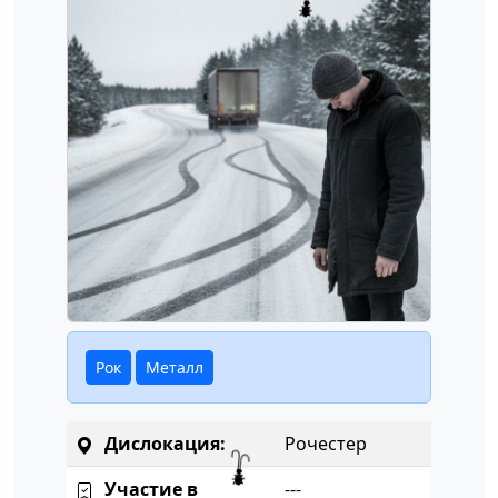
Рок
Металл
Дислокация:
Рочестер
Участие в
---